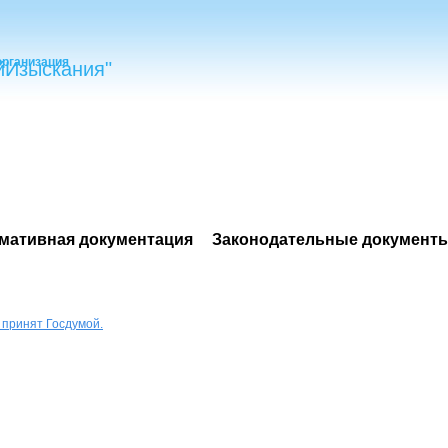
организация
йИзыскания"
мативная документация
Законодательные документ
принят Госдумой.