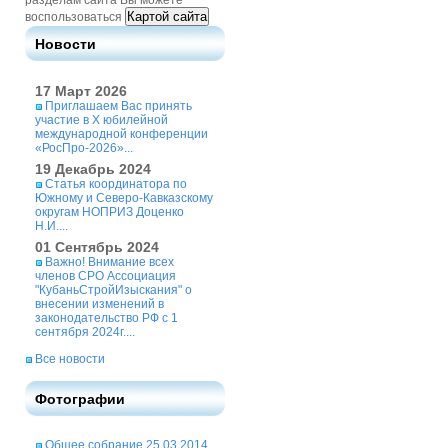
разделам сайта Вы можете
Картой сайта
воспользоваться
Новости
17 Март 2026
Приглашаем Вас принять
участие в X юбилейной
международной конференции
«РосПро-2026»...
19 Декабрь 2024
Статья координатора по
Южному и Северо-Кавказскому
округам НОПРИЗ Доценко
Н.И....
01 Сентябрь 2024
Важно! Внимание всех
членов СРО Ассоциация
"КубаньСтройИзыскания" о
внесении изменений в
законодательство РФ с 1
сентября 2024г....
Все новости
Фотографии
Общее собрание 25.03.2014