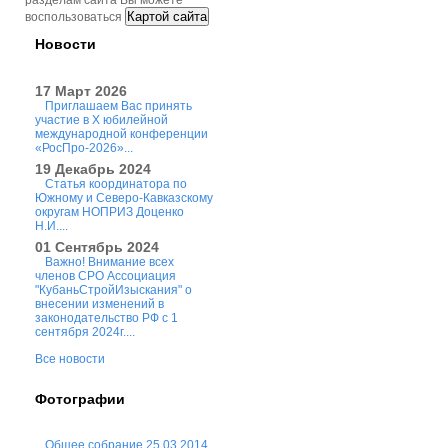
разделам сайта Вы можете
Картой сайта
воспользоваться
Новости
17 Март 2026
Приглашаем Вас принять
участие в X юбилейной
международной конференции
«РосПро-2026»...
19 Декабрь 2024
Статья координатора по
Южному и Северо-Кавказскому
округам НОПРИЗ Доценко
Н.И....
01 Сентябрь 2024
Важно! Внимание всех
членов СРО Ассоциация
"КубаньСтройИзыскания" о
внесении изменений в
законодательство РФ с 1
сентября 2024г....
Все новости
Фотографии
Общее собрание 25.03.2014