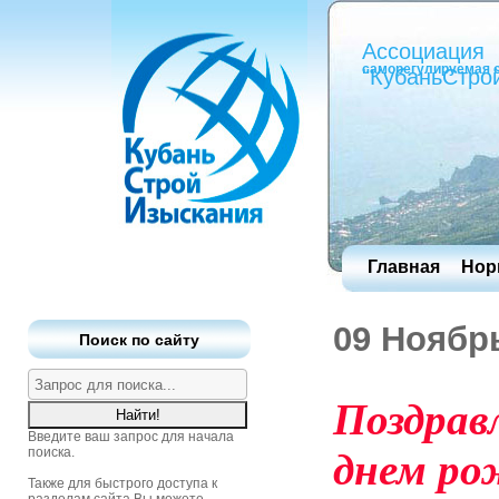
Ассоциация
саморегулируемая 
"КубаньСтро
Главная
Нор
09 Ноябр
Поиск по сайту
Поздрав
Введите ваш запрос для начала
поиска.
днем ро
Также для быстрого доступа к