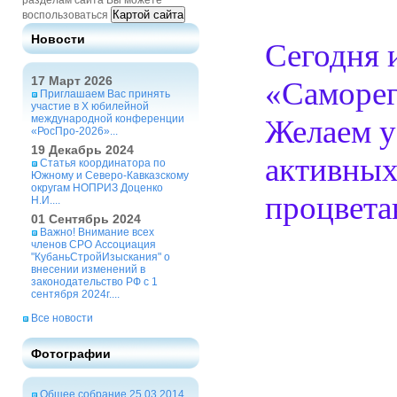
разделам сайта Вы можете
Картой сайта
воспользоваться
Новости
Сегодня 
17 Март 2026
«Саморег
Приглашаем Вас принять
участие в X юбилейной
международной конференции
Желаем у
«РосПро-2026»...
19 Декабрь 2024
активных
Статья координатора по
Южному и Северо-Кавказскому
округам НОПРИЗ Доценко
процвета
Н.И....
01 Сентябрь 2024
Важно! Внимание всех
членов СРО Ассоциация
"КубаньСтройИзыскания" о
внесении изменений в
законодательство РФ с 1
сентября 2024г....
Все новости
Фотографии
Общее собрание 25.03.2014