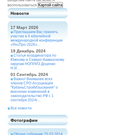
разделам сайта Вы можете
Картой сайта
воспользоваться
Новости
17 Март 2026
Приглашаем Вас принять
участие в X юбилейной
международной конференции
«РосПро-2026»...
19 Декабрь 2024
Статья координатора по
Южному и Северо-Кавказскому
округам НОПРИЗ Доценко
Н.И....
01 Сентябрь 2024
Важно! Внимание всех
членов СРО Ассоциация
"КубаньСтройИзыскания" о
внесении изменений в
законодательство РФ с 1
сентября 2024г....
Все новости
Фотографии
Общее собрание 25.03.2014