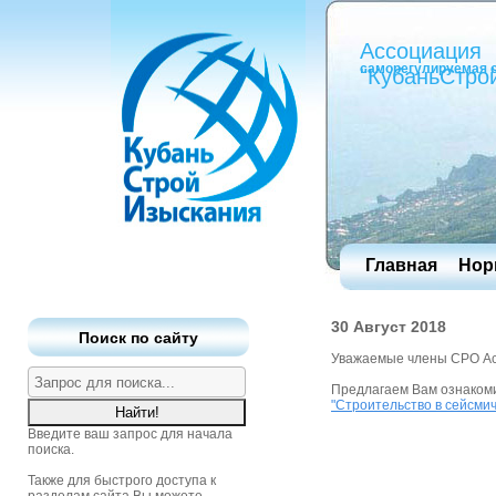
Ассоциация
саморегулируемая 
"КубаньСтро
Главная
Нор
30 Август 2018
Поиск по сайту
Уважаемые члены СРО Ас
Предлагаем Вам ознаком
"Строительство в сейсми
Введите ваш запрос для начала
поиска.
Также для быстрого доступа к