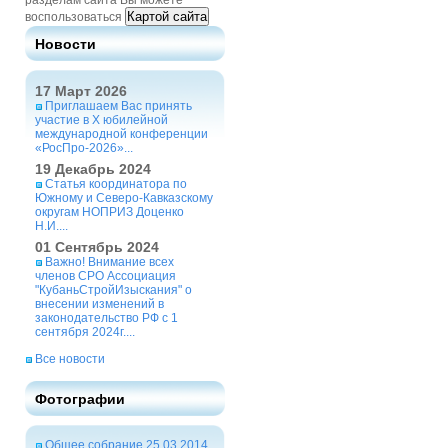
разделам сайта Вы можете
Картой сайта
воспользоваться
Новости
17 Март 2026
Приглашаем Вас принять
участие в X юбилейной
международной конференции
«РосПро-2026»...
19 Декабрь 2024
Статья координатора по
Южному и Северо-Кавказскому
округам НОПРИЗ Доценко
Н.И....
01 Сентябрь 2024
Важно! Внимание всех
членов СРО Ассоциация
"КубаньСтройИзыскания" о
внесении изменений в
законодательство РФ с 1
сентября 2024г....
Все новости
Фотографии
Общее собрание 25.03.2014