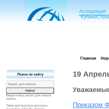
Ассоциация
саморегулируемая 
"КубаньСтро
Главная
Нор
19 Апрел
Поиск по сайту
Уважаемые
Введите ваш запрос для начала
поиска.
Приказом Ф
Также для быстрого доступа к