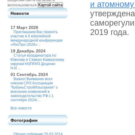
разделам сайта Вы можете
и атомному
Картой сайта
воспользоваться
утверждена
Новости
саморегули
17 Март 2026
2019 года.
Приглашаем Вас принять
участие в X юбилейной
международной конференции
«РосПро-2026»...
19 Декабрь 2024
Статья координатора по
Южному и Северо-Кавказскому
округам НОПРИЗ Доценко
Н.И....
01 Сентябрь 2024
Важно! Внимание всех
членов СРО Ассоциация
"КубаньСтройИзыскания" о
внесении изменений в
законодательство РФ с 1
сентября 2024г....
Все новости
Фотографии
Общее собрание 25.03.2014