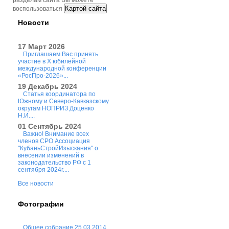
разделам сайта Вы можете
Картой сайта
воспользоваться
Новости
17 Март 2026
Приглашаем Вас принять
участие в X юбилейной
международной конференции
«РосПро-2026»...
19 Декабрь 2024
Статья координатора по
Южному и Северо-Кавказскому
округам НОПРИЗ Доценко
Н.И....
01 Сентябрь 2024
Важно! Внимание всех
членов СРО Ассоциация
"КубаньСтройИзыскания" о
внесении изменений в
законодательство РФ с 1
сентября 2024г....
Все новости
Фотографии
Общее собрание 25.03.2014