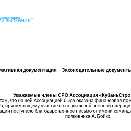
организация
йИзыскания"
мативная документация
Законодательные документ
Уважаемые члены СРО Ассоциация «КубаньСтро
том, что нашей Ассоциацией была оказана финансовая пом
, принимающему участие в специальной военной операции 
ации поступило благодарственное письмо от имени команд
полковника А. Бойко.