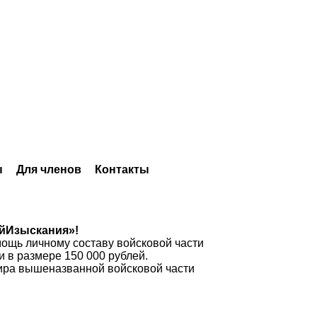
ы
Для членов
Контакты
йИзыскания»!
ощь личному составу войсковой части
в размере 150 000 рублей.
ира вышеназванной войсковой части