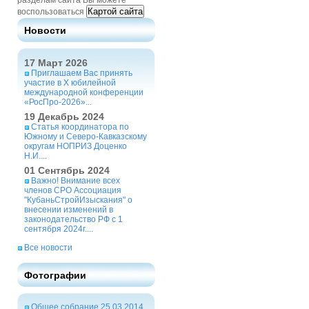
разделам сайта Вы можете
Картой сайта
воспользоваться
Новости
17 Март 2026
Приглашаем Вас принять
участие в X юбилейной
международной конференции
«РосПро-2026»...
19 Декабрь 2024
Статья координатора по
Южному и Северо-Кавказскому
округам НОПРИЗ Доценко
Н.И....
01 Сентябрь 2024
Важно! Внимание всех
членов СРО Ассоциация
"КубаньСтройИзыскания" о
внесении изменений в
законодательство РФ с 1
сентября 2024г....
Все новости
Фотографии
Общее собрание 25.03.2014