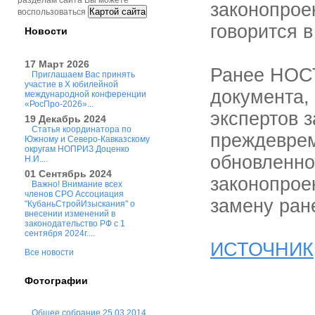
разделам сайта Вы можете
законопрое
Картой сайта
воспользоваться
говорится в
Новости
17 Март 2026
Ранее НОСТ
Приглашаем Вас принять
участие в X юбилейной
документа,
международной конференции
«РосПро-2026»...
экспертов з
19 Декабрь 2024
Статья координатора по
преждеврем
Южному и Северо-Кавказскому
округам НОПРИЗ Доценко
обновленно
Н.И....
01 Сентябрь 2024
законопрое
Важно! Внимание всех
членов СРО Ассоциация
замену ран
"КубаньСтройИзыскания" о
внесении изменений в
законодательство РФ с 1
сентября 2024г....
ИСТОЧНИК
Все новости
Фотографии
Общее собрание 25.03.2014