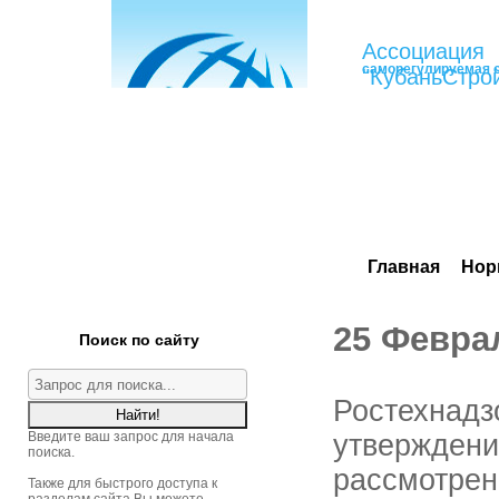
Ассоциация
саморегулируемая 
"КубаньСтро
Главная
Нор
25 Февра
Поиск по сайту
Ростехнадз
Введите ваш запрос для начала
утверждени
поиска.
рассмотрен
Также для быстрого доступа к