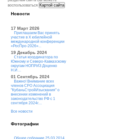
разделам сайта Вы можете
Картой сайта
воспользоваться
Новости
17 Март 2026
Приглашаем Вас принять
участие в X юбилейной
международной конференции
«РосПро-2026»...
19 Декабрь 2024
Статья координатора по
Южному и Северо-Кавказскому
округам НОПРИЗ Доценко
Н.И....
01 Сентябрь 2024
Важно! Внимание всех
членов СРО Ассоциация
"КубаньСтройИзыскания" о
внесении изменений в
законодательство РФ с 1
сентября 2024г....
Все новости
Фотографии
Общее собрание 25.03.2014