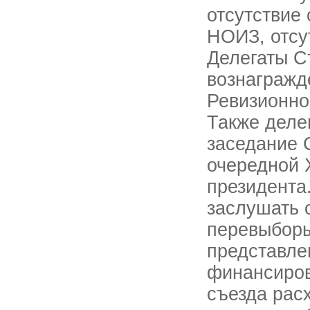
отсутствие
НОИЗ, отсу
Делегаты С
вознагражд
Ревизионно
Также деле
заседание 
очередной 
президента
заслушать 
перевыборы
представле
финансиров
съезда рас