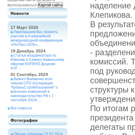
разделам сайта Вы можете
наделение 
Картой сайта
воспользоваться
Клепикова.
Новости
В результа
17 Март 2026
предложени
Приглашаем Вас принять
участие в X юбилейной
международной конференции
объединени
«РосПро-2026»...
- разделен
19 Декабрь 2024
Статья координатора по
комиссий. 
Южному и Северо-Кавказскому
округам НОПРИЗ Доценко
Н.И....
под руково
01 Сентябрь 2024
совершенст
Важно! Внимание всех
членов СРО Ассоциация
"КубаньСтройИзыскания" о
структуры 
внесении изменений в
законодательство РФ с 1
утверждени
сентября 2024г....
По итогам 
Все новости
президента
Фотографии
делегаты п
Общее собрание 25.03.2014