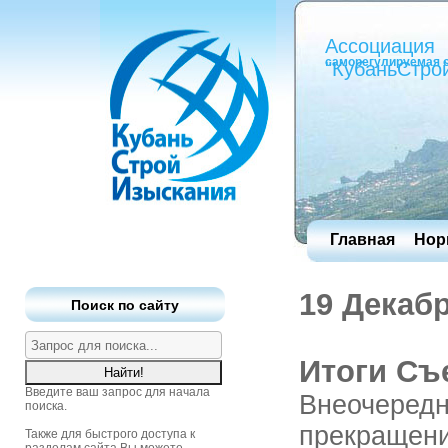
Ассоциация
саморегулируемая 
"КубаньСтро
Главная
Нор
19 Декаб
Поиск по сайту
Итоги Съ
Введите ваш запрос для начала
Внеочередн
поиска.
прекращени
Также для быстрого доступа к