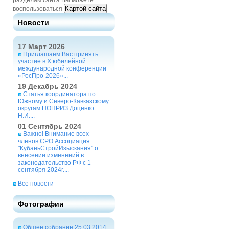
разделам сайта Вы можете
Картой сайта
воспользоваться
Новости
17 Март 2026
Приглашаем Вас принять
участие в X юбилейной
международной конференции
«РосПро-2026»...
19 Декабрь 2024
Статья координатора по
Южному и Северо-Кавказскому
округам НОПРИЗ Доценко
Н.И....
01 Сентябрь 2024
Важно! Внимание всех
членов СРО Ассоциация
"КубаньСтройИзыскания" о
внесении изменений в
законодательство РФ с 1
сентября 2024г....
Все новости
Фотографии
Общее собрание 25.03.2014