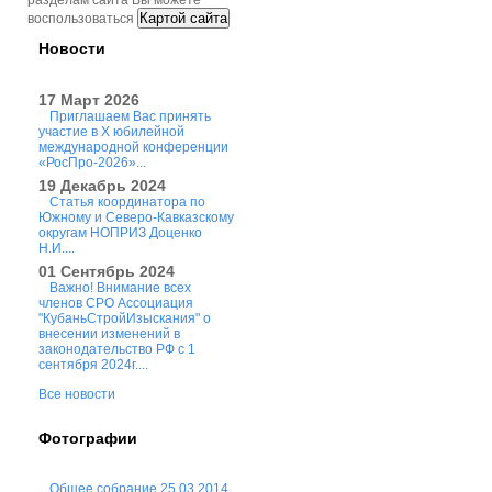
разделам сайта Вы можете
Картой сайта
воспользоваться
Новости
17 Март 2026
Приглашаем Вас принять
участие в X юбилейной
международной конференции
«РосПро-2026»...
19 Декабрь 2024
Статья координатора по
Южному и Северо-Кавказскому
округам НОПРИЗ Доценко
Н.И....
01 Сентябрь 2024
Важно! Внимание всех
членов СРО Ассоциация
"КубаньСтройИзыскания" о
внесении изменений в
законодательство РФ с 1
сентября 2024г....
Все новости
Фотографии
Общее собрание 25.03.2014