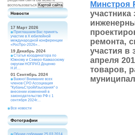
разделам сайта Вы можете
Минстроя Р
Картой сайта
воспользоваться
участника 
Новости
инженерны
17 Март 2026
проектиров
Приглашаем Вас принять
участие в X юбилейной
ремонта, с
международной конференции
«РосПро-2026»...
участия в 
19 Декабрь 2024
Статья координатора по
апреля 201
Южному и Северо-Кавказскому
округам НОПРИЗ Доценко
товаров, р
Н.И....
01 Сентябрь 2024
муниципал
Важно! Внимание всех
членов СРО Ассоциация
"КубаньСтройИзыскания" о
внесении изменений в
законодательство РФ с 1
сентября 2024г....
Все новости
Фотографии
Общее собрание 25.03.2014