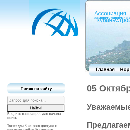
Ассоциация
саморегулируемая 
"КубаньСтро
Главная
Нор
05 Октяб
Поиск по сайту
Уважаемые
Введите ваш запрос для начала
поиска.
Предлагае
Также для быстрого доступа к