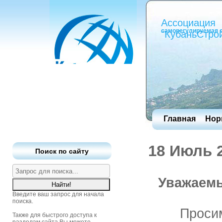
Ассоциация
саморегулируемая 
"КубаньСтро
Главная
Нор
18 Июль 
Поиск по сайту
Уважаемы
Введите ваш запрос для начала
поиска.
Проcи
Также для быстрого доступа к