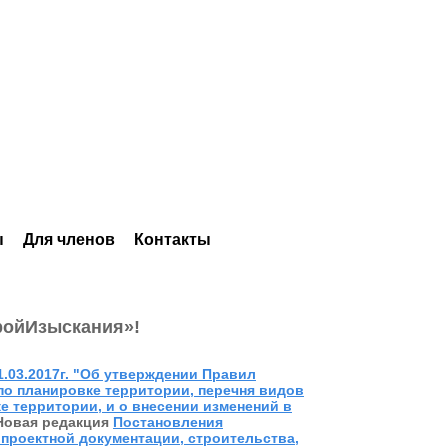
ы
Для членов
Контакты
ройИзыскания»!
.03.2017г. "Об утверждении Правил
о планировке территории, перечня видов
 территории, и о внесении изменений в
Новая редакция
Постановления
 проектной документации, строительства,