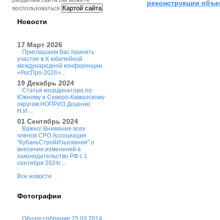
разделам сайта Вы можете
реконструкции объе
Картой сайта
воспользоваться
Новости
17 Март 2026
Приглашаем Вас принять
участие в X юбилейной
международной конференции
«РосПро-2026»...
19 Декабрь 2024
Статья координатора по
Южному и Северо-Кавказскому
округам НОПРИЗ Доценко
Н.И....
01 Сентябрь 2024
Важно! Внимание всех
членов СРО Ассоциация
"КубаньСтройИзыскания" о
внесении изменений в
законодательство РФ с 1
сентября 2024г....
Все новости
Фотографии
Общее собрание 25.03.2014