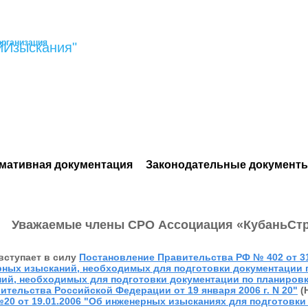
организация
йИзыскания"
мативная документация
Законодательные документ
Уважаемые члены СРО Ассоциация «КубаньСт
 вступает в силу
Постановление Правительства РФ № 402 от 31
ных изысканий, необходимых для подготовки документации п
ий, необходимых для подготовки документации по планировке
тельства Российской Федерации от 19 января 2006 г. N 20"
(
20 от 19.01.2006 "Об инженерных изысканиях для подготовки